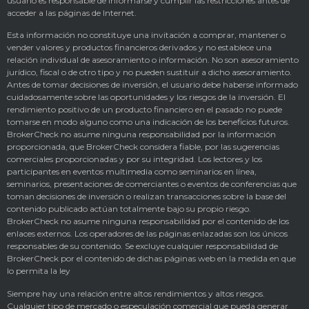
usuario es responsable de informarse y cumplir las restricciones antes de
acceder a las páginas de Internet.
Esta información no constituye una invitación a comprar, mantener o
vender valores y productos financieros derivados y no establece una
relación individual de asesoramiento o información. No son asesoramiento
jurídico, fiscal o de otro tipo y no pueden sustituir a dicho asesoramiento.
Antes de tomar decisiones de inversión, el usuario debe haberse informado
cuidadosamente sobre las oportunidades y los riesgos de la inversión. El
rendimiento positivo de un producto financiero en el pasado no puede
tomarse en modo alguno como una indicación de los beneficios futuros.
BrokerCheck no asume ninguna responsabilidad por la información
proporcionada, que BrokerCheck considera fiable, por las sugerencias
comerciales proporcionadas y por su integridad. Los lectores y los
participantes en eventos multimedia como seminarios en línea,
seminarios, presentaciones de comerciantes o eventos de conferencias que
toman decisiones de inversión o realizan transacciones sobre la base del
contenido publicado actúan totalmente bajo su propio riesgo.
BrokerCheck no asume ninguna responsabilidad por el contenido de los
enlaces externos. Los operadores de las páginas enlazadas son los únicos
responsables de su contenido. Se excluye cualquier responsabilidad de
BrokerCheck por el contenido de dichas páginas web en la medida en que
lo permita la ley
Siempre hay una relación entre altos rendimientos y altos riesgos.
Cualquier tipo de mercado o especulación comercial que pueda generar