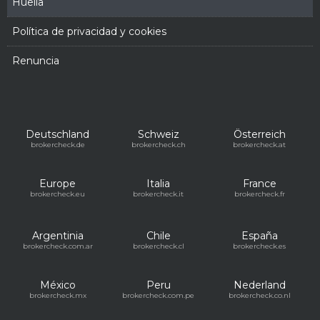
Huella
Política de privacidad y cookies
Renuncia
Deutschland
Schweiz
Österreich
brokercheck.de
brokercheck.ch
brokercheck.at
Europe
Italia
France
brokercheck.eu
brokercheck.it
brokercheck.fr
Argentinia
Chile
España
brokercheck.com.ar
brokercheck.cl
brokercheck.es
México
Peru
Nederland
brokercheck.mx
brokercheck.com.pe
brokercheck.co.nl