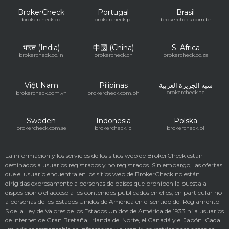
BrokerCheck
Portugal
Brasil
brokercheck.co
brokercheck.pt
brokercheck.com.br
भारत (India)
中國 (China)
S. Africa
brokercheck.co.in
brokercheck.cn
brokercheck.co.za
Việt Nam
Pilipinas
شبه الجزيرة العربية
brokercheck.ae
brokercheck.com.vn
brokercheck.com.ph
Sweden
Indonesia
Polska
brokercheck.com.se
brokercheck.id
brokercheck.pl
La información y los servicios de los sitios web de BrokerCheck están
destinados a usuarios registrados y no registrados. Sin embargo, las ofertas
que el usuario encuentra en los sitios web de BrokerCheck no están
dirigidas expresamente a personas de países que prohíben la puesta a
disposición o el acceso a los contenidos publicados en ellos, en particular no
a personas de los Estados Unidos de América en el sentido del Reglamento
S de la Ley de Valores de los Estados Unidos de América de 1933 ni a usuarios
de Internet de Gran Bretaña, Irlanda del Norte, el Canadá y el Japón. Cada